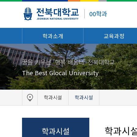
00학과
학과소개
교육과정
꿈을 키우는 '행복 배움터' 전북대학교
The Best Glocal University
학과시설
학과시설
학과시
학과시설