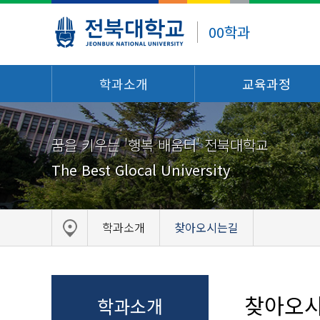
00학과
학과소개
교육과정
꿈을 키우는 '행복 배움터' 전북대학교
The Best Glocal University
학과소개
찾아오시는길
찾아오
학과소개