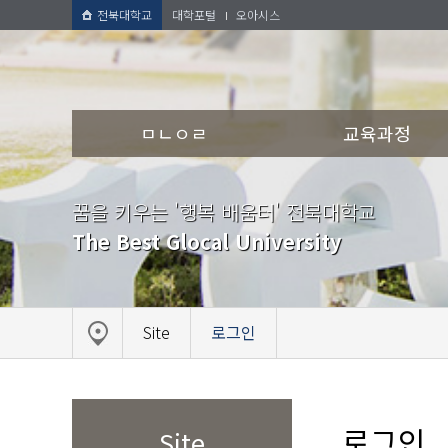
전북대학교
대학포털
오아시스
ㅁㄴㅇㄹ
교육과정
꿈을 키우는 '행복 배움터' 전북대학교
The Best Glocal University
Site
로그인
로그인
Site