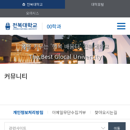
전북대학교
대학포털
오아시스
00학과
꿈을 키우는 '행복 배움터' 전북대학교
The Best Glocal University
커뮤니티
개인정보처리방침
이메일무단수집거부
찾아오시는길