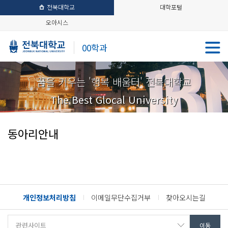
전북대학교
대학포털
오아시스
00학과
꿈을 키우는 '행복 배움터' 전북대학교
The Best Glocal University
동아리안내
개인정보처리방침
이메일무단수집거부
찾아오시는길