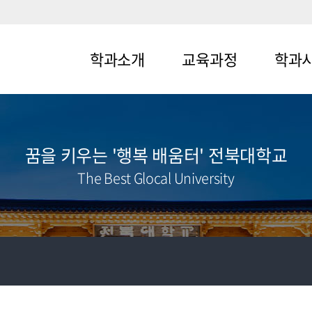
학과소개
교육과정
학과
메뉴1-1
메뉴2-1
메뉴3-1
메뉴1-2
메뉴2-2
메뉴3-2
꿈을 키우는 '행복 배움터' 전북대학교
The Best Glocal University