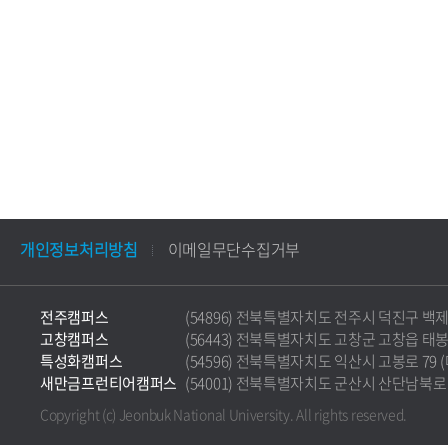
개인정보처리방침
이메일무단수집거부
전주캠퍼스
(54896) 전북특별자치도 전주시 덕진구 백제대로 5
고창캠퍼스
(56443) 전북특별자치도 고창군 고창읍 태봉로 36
특성화캠퍼스
(54596) 전북특별자치도 익산시 고봉로 79 (마동)
새만금프런티어캠퍼스
(54001) 전북특별자치도 군산시 산단남북로 177 
Copyright (c) Jeonbuk National University.
All rights reserved.