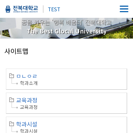
TEST
꿈을 키우는 '행복 배움터' 전북대학교
The Best Glocal University
사이트맵
ㅁㄴㅇㄹ
학과소개
교육과정
교육과정
학과시설
학과시설