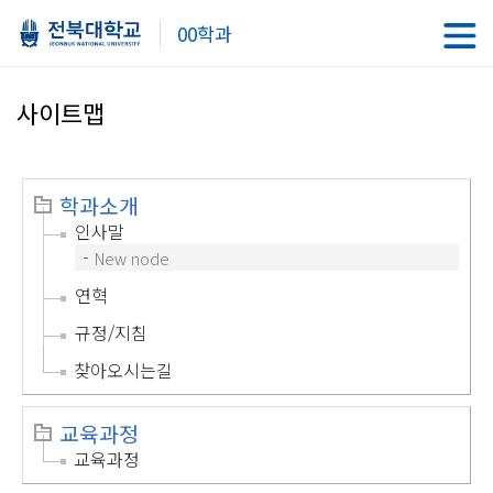
00학과
사이트맵
학과소개
인사말
New node
연혁
규정/지침
찾아오시는길
교육과정
교육과정